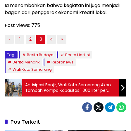
Ia menambahkan bahwa kegiatan ini juga menjadi
bagian dari penggerak ekonomi kreatif lokal.
Post Views:
775
«
1
2
3
4
»
Tag:
Berita Budaya
Berita Hari Ini
Berita Menarik
Repronews
Wali Kota Semarang
Antisipasi Banjir, Wali Kota Semarang Akan
Tambah Pompa Kapasitas 1.000 liter per
Detik
Pos Terkait