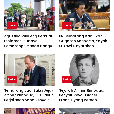
Berita
Berita
Agustina Wilujeng Perkuat
PN Semarang Kabulkan
Diplomasi Budaya,
Gugatan Soeharto, Yoyok
Semarang–Prancis Bangun
Sukawi Dinyatakan
Kolaborasi Global Lewat
Wanprestasi Utang Rp12,8
Jejak Arthur Rimbaud
Miliar
Berita
Berita
Semarang Jadi Saksi Jejak
Sejarah Arthur Rimbaud,
Arthur Rimbaud, 150 Tahun
Penyair Revolusioner
Perjalanan Sang Penyair
Prancis yang Pernah
Dunia di Tanah Jawa
Singgah di Semarang