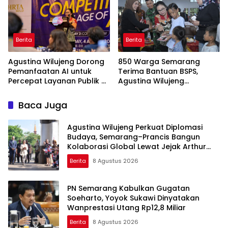
Berita
Berita
Agustina Wilujeng Dorong
850 Warga Semarang
Pemanfaatan AI untuk
Terima Bantuan BSPS,
Percepat Layanan Publik di
Agustina Wilujeng
Kota Semarang
Tekankan Pentingnya
Rumah Layak dan
Baca Juga
Pendidikan
Agustina Wilujeng Perkuat Diplomasi
Budaya, Semarang–Prancis Bangun
Kolaborasi Global Lewat Jejak Arthur
Rimbaud
Berita
8 Agustus 2026
PN Semarang Kabulkan Gugatan
Soeharto, Yoyok Sukawi Dinyatakan
Wanprestasi Utang Rp12,8 Miliar
Berita
8 Agustus 2026