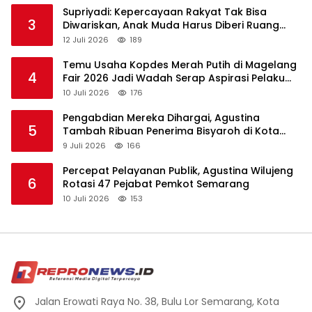
Supriyadi: Kepercayaan Rakyat Tak Bisa
3
Diwariskan, Anak Muda Harus Diberi Ruang
Memimpin
12 Juli 2026
189
Temu Usaha Kopdes Merah Putih di Magelang
4
Fair 2026 Jadi Wadah Serap Aspirasi Pelaku
Koperasi
10 Juli 2026
176
Pengabdian Mereka Dihargai, Agustina
5
Tambah Ribuan Penerima Bisyaroh di Kota
Semarang
9 Juli 2026
166
Percepat Pelayanan Publik, Agustina Wilujeng
6
Rotasi 47 Pejabat Pemkot Semarang
10 Juli 2026
153
Jalan Erowati Raya No. 38, Bulu Lor Semarang, Kota