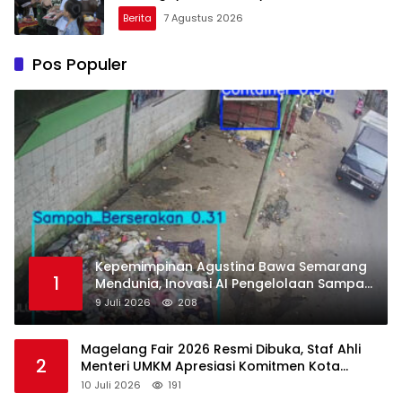
Berita
7 Agustus 2026
Pos Populer
Kepemimpinan Agustina Bawa Semarang
1
Mendunia, Inovasi AI Pengelolaan Sampah
Raih Pengakuan di Guangzhou Award
9 Juli 2026
208
2026
Magelang Fair 2026 Resmi Dibuka, Staf Ahli
2
Menteri UMKM Apresiasi Komitmen Kota
Magelang Majukan UMKM
10 Juli 2026
191