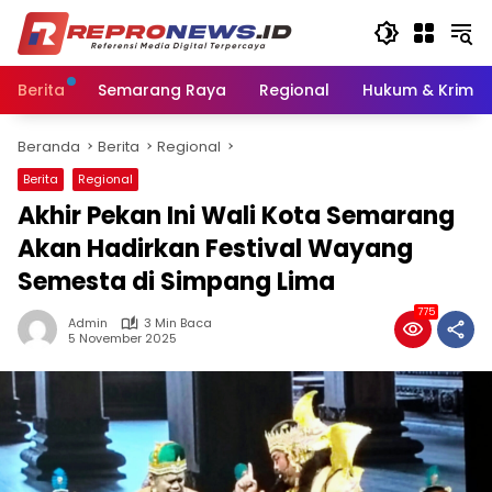
Langsung
ke
konten
Berita
Semarang Raya
Regional
Hukum & Krimin
Beranda
Berita
Regional
Berita
Regional
Akhir Pekan Ini Wali Kota Semarang
Akan Hadirkan Festival Wayang
Semesta di Simpang Lima
775
Admin
3 Min Baca
5 November 2025