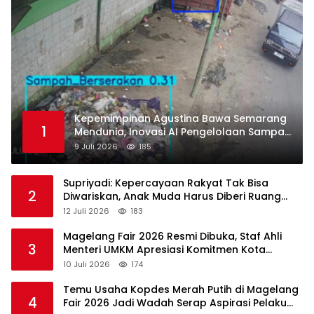
Kepemimpinan Agustina Bawa Semarang
1
Mendunia, Inovasi AI Pengelolaan Sampah
Raih Pengakuan di Guangzhou Award
9 Juli 2026
185
2026
Supriyadi: Kepercayaan Rakyat Tak Bisa
2
Diwariskan, Anak Muda Harus Diberi Ruang
Memimpin
12 Juli 2026
183
Magelang Fair 2026 Resmi Dibuka, Staf Ahli
3
Menteri UMKM Apresiasi Komitmen Kota
Magelang Majukan UMKM
10 Juli 2026
174
Temu Usaha Kopdes Merah Putih di Magelang
4
Fair 2026 Jadi Wadah Serap Aspirasi Pelaku