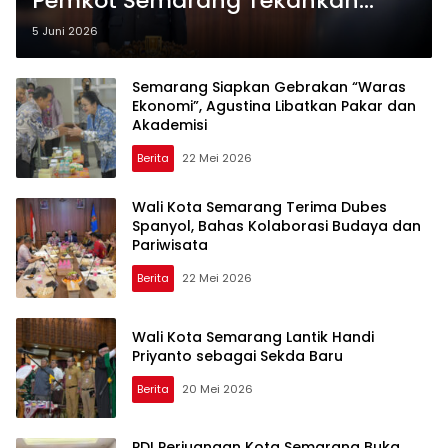
Pemkot Semarang Tekankan
Harmonisasi Program
5 Juni 2026
Pembangunan Bermanfaat Bagi
Masyarakat
Semarang Siapkan Gebrakan “Waras
Ekonomi”, Agustina Libatkan Pakar dan
Akademisi
Berita
22 Mei 2026
Wali Kota Semarang Terima Dubes
Spanyol, Bahas Kolaborasi Budaya dan
Pariwisata
Berita
22 Mei 2026
Wali Kota Semarang Lantik Handi
Priyanto sebagai Sekda Baru
Berita
20 Mei 2026
PDI Perjuangan Kota Semarang Buka