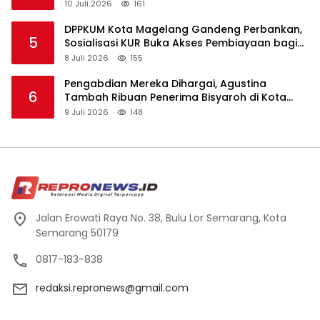
Koperasi
10 Juli 2026
161
DPPKUM Kota Magelang Gandeng Perbankan,
5
Sosialisasi KUR Buka Akses Pembiayaan bagi
UMKM
8 Juli 2026
155
Pengabdian Mereka Dihargai, Agustina
6
Tambah Ribuan Penerima Bisyaroh di Kota
Semarang
9 Juli 2026
148
Jalan Erowati Raya No. 38, Bulu Lor Semarang, Kota
Semarang 50179
0817-183-838
redaksi.repronews@gmail.com