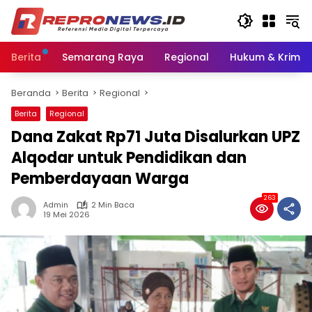
Langsung
ke
konten
Berita
Semarang Raya
Regional
Hukum & Krimin
Beranda
Berita
Regional
Berita
Regional
Dana Zakat Rp71 Juta Disalurkan UPZ
Alqodar untuk Pendidikan dan
Pemberdayaan Warga
263
Admin
2 Min Baca
19 Mei 2026