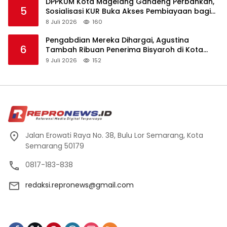
DPPKUM Kota Magelang Gandeng Perbankan,
5
Sosialisasi KUR Buka Akses Pembiayaan bagi
UMKM
8 Juli 2026
160
Pengabdian Mereka Dihargai, Agustina
6
Tambah Ribuan Penerima Bisyaroh di Kota
Semarang
9 Juli 2026
152
Jalan Erowati Raya No. 38, Bulu Lor Semarang, Kota
Semarang 50179
0817-183-838
redaksi.repronews@gmail.com