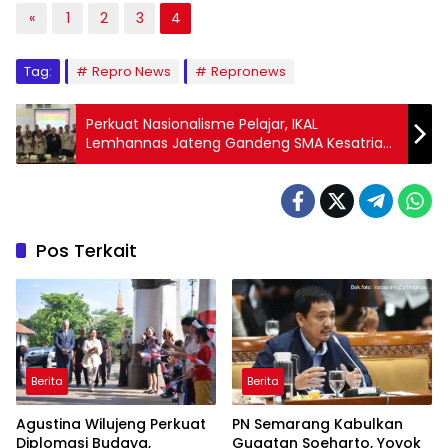
«
1
2
3
4
Tag:
Repro News
Repronews
Perkuat Nasionalisme Pelajar, IKAL
Lemhannas Jateng Gandeng SMA Kesatrian
1 Semarang
Pos Terkait
Berita
Berita
Agustina Wilujeng Perkuat
PN Semarang Kabulkan
Diplomasi Budaya,
Gugatan Soeharto, Yoyok