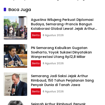
Kota Semarang
Tekankan Pentingnya
Rumah Layak dan
Baca Juga
Pendidikan
Agustina Wilujeng Perkuat Diplomasi
Budaya, Semarang–Prancis Bangun
Kolaborasi Global Lewat Jejak Arthur
Rimbaud
Berita
8 Agustus 2026
PN Semarang Kabulkan Gugatan
Soeharto, Yoyok Sukawi Dinyatakan
Wanprestasi Utang Rp12,8 Miliar
Berita
8 Agustus 2026
Semarang Jadi Saksi Jejak Arthur
Rimbaud, 150 Tahun Perjalanan Sang
Penyair Dunia di Tanah Jawa
Berita
8 Agustus 2026
Sejarah Arthur Rimbaud, Penyair