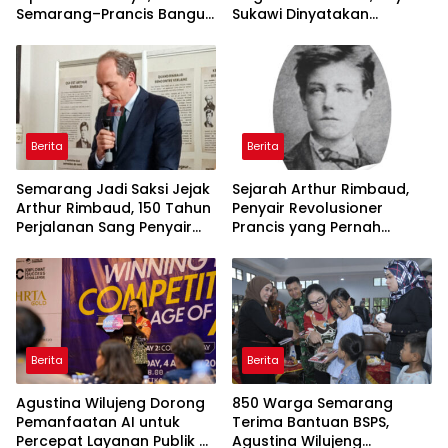
Semarang–Prancis Bangun
Sukawi Dinyatakan
Kolaborasi Global Lewat
Wanprestasi Utang Rp12,8
Jejak Arthur Rimbaud
Miliar
Berita
Berita
Semarang Jadi Saksi Jejak
Sejarah Arthur Rimbaud,
Arthur Rimbaud, 150 Tahun
Penyair Revolusioner
Perjalanan Sang Penyair
Prancis yang Pernah
Dunia di Tanah Jawa
Singgah di Semarang
Berita
Berita
Agustina Wilujeng Dorong
850 Warga Semarang
Pemanfaatan AI untuk
Terima Bantuan BSPS,
Percepat Layanan Publik di
Agustina Wilujeng