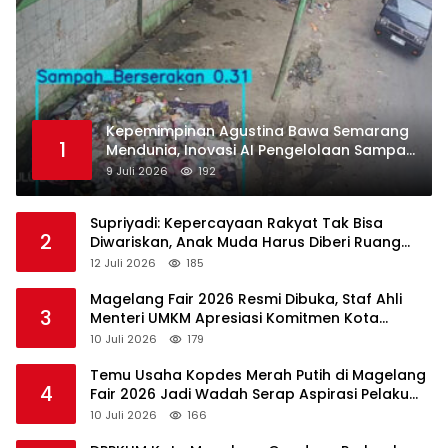
Kepemimpinan Agustina Bawa Semarang
1
Mendunia, Inovasi AI Pengelolaan Sampah
Raih Pengakuan di Guangzhou Award
9 Juli 2026
192
2026
Supriyadi: Kepercayaan Rakyat Tak Bisa
2
Diwariskan, Anak Muda Harus Diberi Ruang
Memimpin
12 Juli 2026
185
Magelang Fair 2026 Resmi Dibuka, Staf Ahli
3
Menteri UMKM Apresiasi Komitmen Kota
Magelang Majukan UMKM
10 Juli 2026
179
Temu Usaha Kopdes Merah Putih di Magelang
4
Fair 2026 Jadi Wadah Serap Aspirasi Pelaku
Koperasi
10 Juli 2026
166