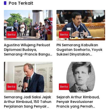
Pos Terkait
Berita
Berita
Agustina Wilujeng Perkuat
PN Semarang Kabulkan
Diplomasi Budaya,
Gugatan Soeharto, Yoyok
Semarang–Prancis Bangun
Sukawi Dinyatakan
Kolaborasi Global Lewat
Wanprestasi Utang Rp12,8
Jejak Arthur Rimbaud
Miliar
Berita
Berita
Semarang Jadi Saksi Jejak
Sejarah Arthur Rimbaud,
Arthur Rimbaud, 150 Tahun
Penyair Revolusioner
Perjalanan Sang Penyair
Prancis yang Pernah