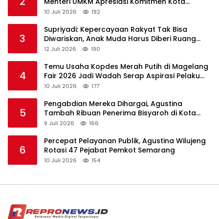
2
Menteri UMKM Apresiasi Komitmen Kota
Magelang Majukan UMKM
10 Juli 2026
192
Supriyadi: Kepercayaan Rakyat Tak Bisa
3
Diwariskan, Anak Muda Harus Diberi Ruang
Memimpin
12 Juli 2026
190
Temu Usaha Kopdes Merah Putih di Magelang
4
Fair 2026 Jadi Wadah Serap Aspirasi Pelaku
Koperasi
10 Juli 2026
177
Pengabdian Mereka Dihargai, Agustina
5
Tambah Ribuan Penerima Bisyaroh di Kota
Semarang
9 Juli 2026
166
Percepat Pelayanan Publik, Agustina Wilujeng
6
Rotasi 47 Pejabat Pemkot Semarang
10 Juli 2026
154