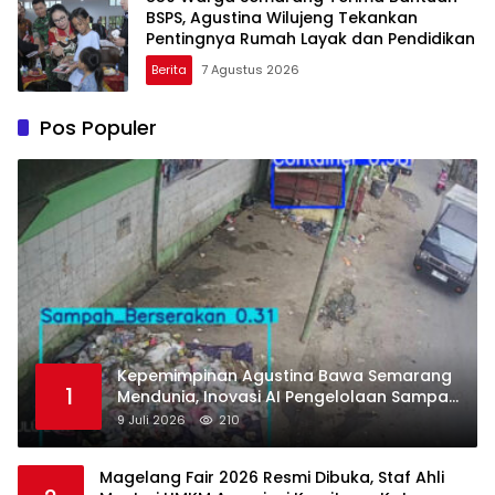
BSPS, Agustina Wilujeng Tekankan
Pentingnya Rumah Layak dan Pendidikan
Berita
7 Agustus 2026
Pos Populer
Kepemimpinan Agustina Bawa Semarang
1
Mendunia, Inovasi AI Pengelolaan Sampah
Raih Pengakuan di Guangzhou Award
9 Juli 2026
210
2026
Magelang Fair 2026 Resmi Dibuka, Staf Ahli