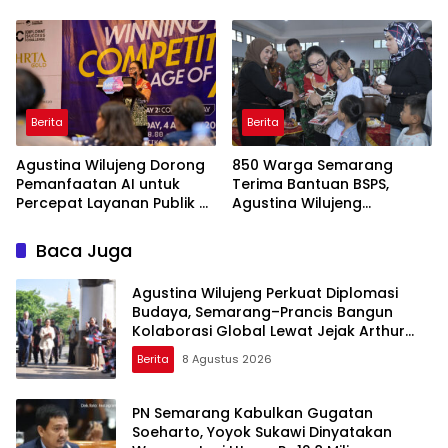
Dunia di Tanah Jawa
Singgah di Semarang
Berita
Berita
Agustina Wilujeng Dorong
850 Warga Semarang
Pemanfaatan AI untuk
Terima Bantuan BSPS,
Percepat Layanan Publik di
Agustina Wilujeng
Kota Semarang
Tekankan Pentingnya
Rumah Layak dan
Baca Juga
Pendidikan
Agustina Wilujeng Perkuat Diplomasi
Budaya, Semarang–Prancis Bangun
Kolaborasi Global Lewat Jejak Arthur
Rimbaud
Berita
8 Agustus 2026
PN Semarang Kabulkan Gugatan
Soeharto, Yoyok Sukawi Dinyatakan