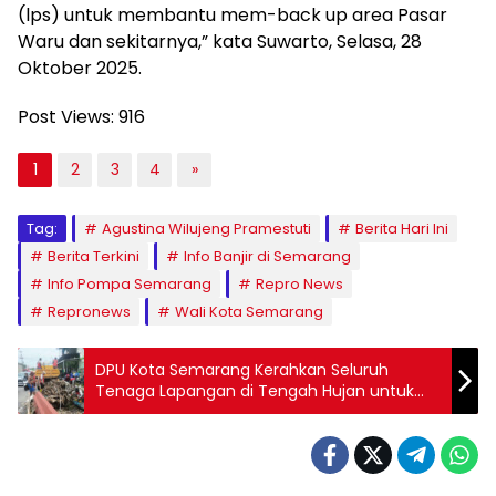
(lps) untuk membantu mem-back up area Pasar
Waru dan sekitarnya,” kata Suwarto, Selasa, 28
Oktober 2025.
Post Views:
916
1
2
3
4
»
Tag:
Agustina Wilujeng Pramestuti
Berita Hari Ini
Berita Terkini
Info Banjir di Semarang
Info Pompa Semarang
Repro News
Repronews
Wali Kota Semarang
DPU Kota Semarang Kerahkan Seluruh
Tenaga Lapangan di Tengah Hujan untuk
Bersihkan Sampah di Saluran