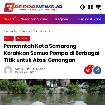
Langsung
ke
konten
Berita
Semarang Raya
Regional
Hukum & Krimin
Beranda
Berita
Peristiwa
Berita
Peristiwa
Pemerintah Kota Semarang
Kerahkan Semua Pompa di Berbagai
Titik untuk Atasi Genangan
916
Admin
3 Min Baca
29 Oktober 2025