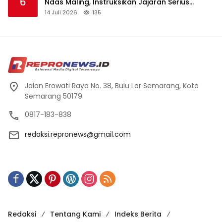
6
Ndas Maling, Instruksikan Jajaran Serius
Usulkan Jadi Warisan Budaya Tak Benda
14 Juli 2026
135
Jalan Erowati Raya No. 38, Bulu Lor Semarang, Kota
Semarang 50179
0817-183-838
redaksi.repronews@gmail.com
Redaksi
Tentang Kami
Indeks Berita