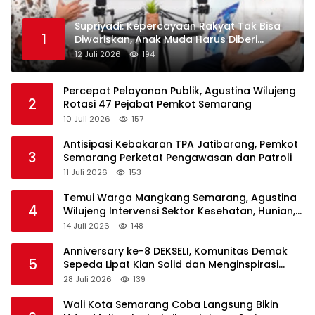
Supriyadi: Kepercayaan Rakyat Tak Bisa
1
Diwariskan, Anak Muda Harus Diberi
Ruang Memimpin
12 Juli 2026
194
Percepat Pelayanan Publik, Agustina Wilujeng
2
Rotasi 47 Pejabat Pemkot Semarang
10 Juli 2026
157
Antisipasi Kebakaran TPA Jatibarang, Pemkot
3
Semarang Perketat Pengawasan dan Patroli
11 Juli 2026
153
Temui Warga Mangkang Semarang, Agustina
4
Wilujeng Intervensi Sektor Kesehatan, Hunian,
hingga Pengairan
14 Juli 2026
148
Anniversary ke-8 DEKSELI, Komunitas Demak
5
Sepeda Lipat Kian Solid dan Menginspirasi
Gaya Hidup Sehat
28 Juli 2026
139
Wali Kota Semarang Coba Langsung Bikin