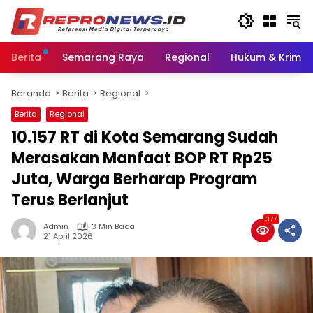
Langsung
ke
konten
Berita
Semarang Raya
Regional
Hukum & Krimin
Beranda
Berita
Regional
Berita
Regional
10.157 RT di Kota Semarang Sudah
Merasakan Manfaat BOP RT Rp25
Juta, Warga Berharap Program
Terus Berlanjut
377
Admin
3 Min Baca
21 April 2026