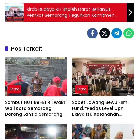
Kirab Budaya KH Sholeh Darat Berlanjut,
Pemkot Semarang Teguhkan Komitmen
Lestarikan Tradisi
Pos Terkait
Berita
Berita
Sambut HUT ke-81 RI, Wakil
Sabet Lawang Sewu Film
Wali Kota Semarang
Fund, “Pedas Level Up!”
Dorong Lansia Semarang
Bawa Isu Ketahanan
Tetap Sehat dan Produktif
Pangan ke Layar