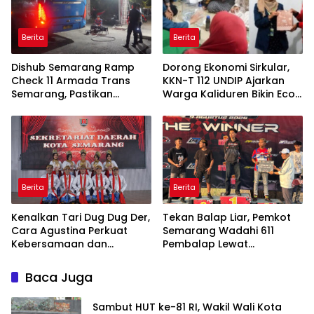
Berita
Berita
Dishub Semarang Ramp
Dorong Ekonomi Sirkular,
Check 11 Armada Trans
KKN-T 112 UNDIP Ajarkan
Semarang, Pastikan
Warga Kaliduren Bikin Eco
Keselamatan Penumpang
Enzyme
Berita
Berita
Kenalkan Tari Dug Dug Der,
Tekan Balap Liar, Pemkot
Cara Agustina Perkuat
Semarang Wadahi 611
Kebersamaan dan
Pembalap Lewat
Toleransi Warga
Semarang Drag Fest 2026
Semarang
yang Digelar di Sirkuit Mijen
Baca Juga
Sambut HUT ke-81 RI, Wakil Wali Kota