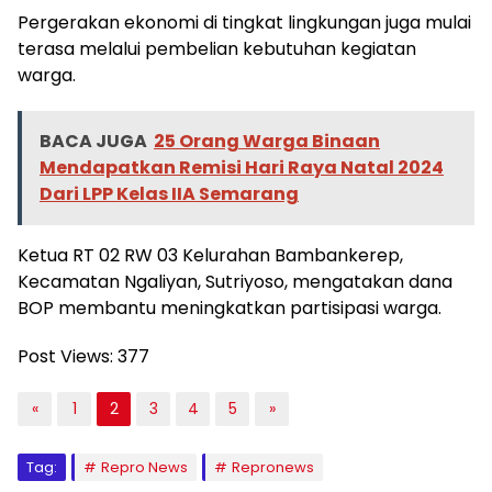
Pergerakan ekonomi di tingkat lingkungan juga mulai
terasa melalui pembelian kebutuhan kegiatan
warga.
BACA JUGA
25 Orang Warga Binaan
Mendapatkan Remisi Hari Raya Natal 2024
Dari LPP Kelas IIA Semarang
Ketua RT 02 RW 03 Kelurahan Bambankerep,
Kecamatan Ngaliyan, Sutriyoso, mengatakan dana
BOP membantu meningkatkan partisipasi warga.
Post Views:
377
«
1
2
3
4
5
»
Tag:
Repro News
Repronews