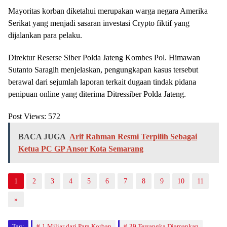
Mayoritas korban diketahui merupakan warga negara Amerika
Serikat yang menjadi sasaran investasi Crypto fiktif yang
dijalankan para pelaku.
Direktur Reserse Siber Polda Jateng Kombes Pol. Himawan
Sutanto Saragih menjelaskan, pengungkapan kasus tersebut
berawal dari sejumlah laporan terkait dugaan tindak pidana
penipuan online yang diterima Ditressiber Polda Jateng.
Post Views:
572
BACA JUGA
Arif Rahman Resmi Terpilih Sebagai
Ketua PC GP Ansor Kota Semarang
1
2
3
4
5
6
7
8
9
10
11
»
Tag:
1 Miliar dari Para Korban
39 Tersangka Diamankan