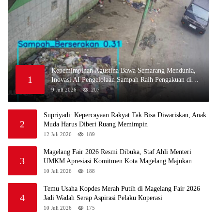
Kepemimpinan Agustina Bawa Semarang Mendunia,
1
Inovasi AI Pengelolaan Sampah Raih Pengakuan di
Guangzhou Award 2026
9 Juli 2026
207
Supriyadi: Kepercayaan Rakyat Tak Bisa Diwariskan, Anak
2
Muda Harus Diberi Ruang Memimpin
12 Juli 2026
189
Magelang Fair 2026 Resmi Dibuka, Staf Ahli Menteri
3
UMKM Apresiasi Komitmen Kota Magelang Majukan
UMKM
10 Juli 2026
188
Temu Usaha Kopdes Merah Putih di Magelang Fair 2026
4
Jadi Wadah Serap Aspirasi Pelaku Koperasi
10 Juli 2026
175