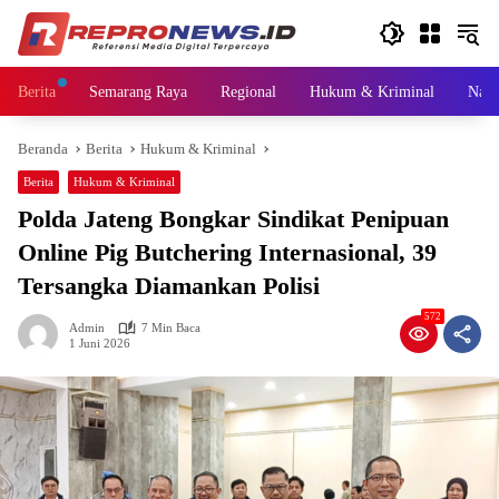
Langsung
ke
konten
Berita
Semarang Raya
Regional
Hukum & Kriminal
Nasi
Beranda
Berita
Hukum & Kriminal
Berita
Hukum & Kriminal
Polda Jateng Bongkar Sindikat Penipuan
Online Pig Butchering Internasional, 39
Tersangka Diamankan Polisi
572
Admin
7 Min Baca
1 Juni 2026