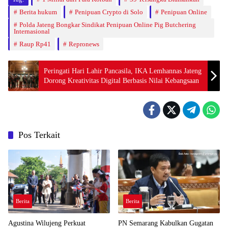
Berita hukum
Penipuan Crypto di Solo
Penipuan Online
Polda Jateng Bongkar Sindikat Penipuan Online Pig Butchering
Internasional
Raup Rp41
Repronews
Peringati Hari Lahir Pancasila, IKA Lemhannas Jateng
Dorong Kreativitas Digital Berbasis Nilai Kebangsaan
Pos Terkait
Berita
Berita
Agustina Wilujeng Perkuat
PN Semarang Kabulkan Gugatan