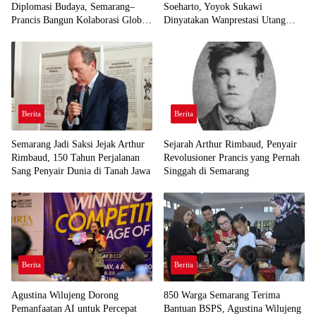
Diplomasi Budaya, Semarang–
Soeharto, Yoyok Sukawi
Prancis Bangun Kolaborasi Global
Dinyatakan Wanprestasi Utang
Lewat Jejak Arthur Rimbaud
Rp12,8 Miliar
Berita
Berita
Semarang Jadi Saksi Jejak Arthur
Sejarah Arthur Rimbaud, Penyair
Rimbaud, 150 Tahun Perjalanan
Revolusioner Prancis yang Pernah
Sang Penyair Dunia di Tanah Jawa
Singgah di Semarang
Berita
Berita
Agustina Wilujeng Dorong
850 Warga Semarang Terima
Pemanfaatan AI untuk Percepat
Bantuan BSPS, Agustina Wilujeng